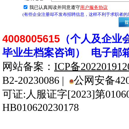
我已认真阅读并同意遵守
用户服务协议
(有些企业注册却不发布招聘信息，这样不利于求职者
4008005615
（个人及企业
毕业生档案
咨
询） 电子邮
网站备案：
ICP备20220191
B2-20230086 |
公网安备4201
可证:人服证字[2023]第010
HB010620230178
929人才网
929招聘网
南方人才网
919人才网
939人才网
520人才
92
联合人才网
联合招聘网
888人才网
163人才网
163招聘网
985人才网
21